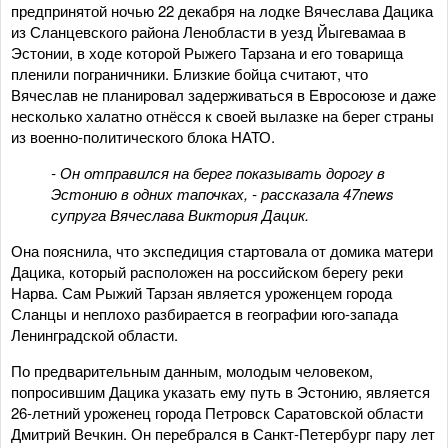
предпринятой ночью 22 декабря на лодке Вячеслава Дацика
из Сланцевского района Ленобласти в уезд Йыгевамаа в
Эстонии, в ходе которой Рыжего Тарзана и его товарища
пленили пограничники. Близкие бойца считают, что
Вячеслав не планировал задерживаться в Евросоюзе и даже
несколько халатно отнёсся к своей вылазке на берег страны
из военно-политического блока НАТО.
- Он отправился на берег показывать дорогу в
Эстонию в одних тапочках, - рассказала 47news
супруга Вячеслава Виктория Дацик.
Она пояснила, что экспедиция стартовала от домика матери
Дацика, который расположен на российском берегу реки
Нарва. Сам Рыжий Тарзан является уроженцем города
Сланцы и неплохо разбирается в географии юго-запада
Ленинградской области.
По предварительным данным, молодым человеком,
попросившим Дацика указать ему путь в Эстонию, является
26-летний уроженец города Петровск Саратовской области
Дмитрий Вечкин. Он перебрался в Санкт-Петербург пару лет