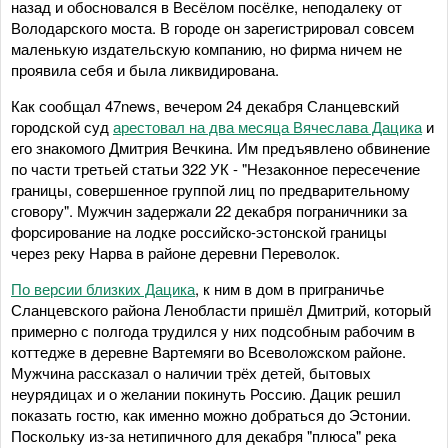
назад и обосновался в Весёлом посёлке, неподалеку от
Володарского моста. В городе он зарегистрировал совсем
маленькую издательскую компанию, но фирма ничем не
проявила себя и была ликвидирована.
Как сообщал 47news, вечером 24 декабря Сланцевский
городской суд
арестовал на два месяца Вячеслава Дацика
и
его знакомого Дмитрия Вечкина. Им предъявлено обвинение
по части третьей статьи 322 УК - "Незаконное пересечение
границы, совершенное группой лиц по предварительному
сговору". Мужчин задержали 22 декабря пограничники за
форсирование на лодке российско-эстонской границы
через реку Нарва в районе деревни Переволок.
По версии близких Дацика
, к ним в дом в приграничье
Сланцевского района Ленобласти пришёл Дмитрий, который
примерно с полгода трудился у них подсобным рабочим в
коттедже в деревне Вартемяги во Всеволожском районе.
Мужчина рассказал о наличии трёх детей, бытовых
неурядицах и о желании покинуть Россию. Дацик решил
показать гостю, как именно можно добраться до Эстонии.
Поскольку из-за нетипичного для декабря "плюса" река