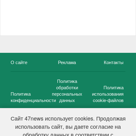
О сайте
Реклама
Контакты
Политика
обработки
Политика
Политика
персональных
использования
конфиденциальности
данных
cookie-файлов
Сайт 47news использует cookies. Продолжая
использовать сайт, вы даете согласие на
©
47 новостей (47 news)
2005 — 2026 г.
обработку данных в соответствии с
Свидетельство о регистрации СМИ Эл № ФС 77-39848, выдано