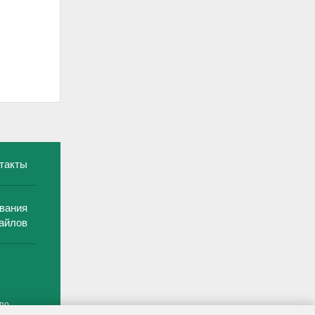
такты
вания
айлов
 по