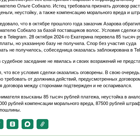
мателю Ольге Собкало. Истец требовала признать договор раст
деньги, неустойку, а также компенсацию морального вреда и шт
едовало, что в октябре прошлого года заказчик Азарова обратил
мателю Собкало за базой поставщиков волос. Условия сделки 
е в Telegram. 28 октября 2024-го Екатерина перевела 85 тысяч р
платы, но указанную базу не получила. Спор без участия суда
вать не получилось, собеседница оказалась заблокирована в Te
в судебное заседание не явилась и своих возражений не предст
, что все условия сделки оказались оговорены. В свою очередь
во требовать от должника действий, предусмотренных договором
я договора между сторонами подтвержден и не оспаривался.
нимателя взысканы 85 тысяч рублей платежа, неустойка в анал
5000 рублей компенсации морального вреда, 87500 рублей штраф
спошлины.