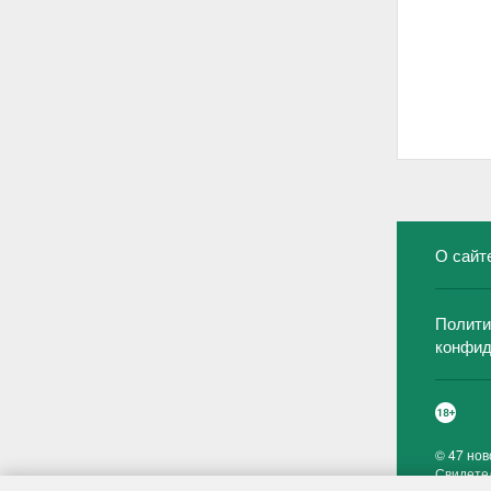
О сайт
Полити
конфид
©
47 нов
Свидете