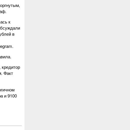
оргнутым,
раф.
ась к
обсуждали
ублей в
legram.
авила.
, кредитор
. Факт
огичном
а и 9100