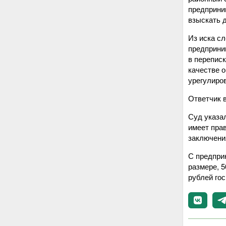
предприни
взыскать 
Из иска сл
предприни
в переписк
качестве о
урегулиро
Ответчик 
Суд указал
имеет пра
заключени
С предпри
размере, 
рублей го