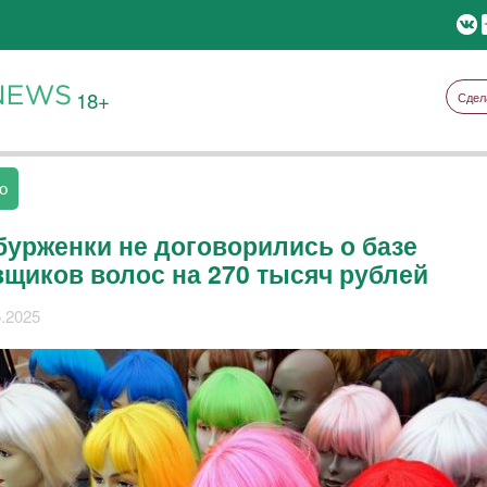
18+
Сдел
о
бурженки не договорились о базе
вщиков волос на 270 тысяч рублей
5.2025