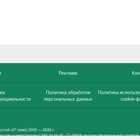
е
Реклама
Кон
ка
Политика обработки
Политика использо
енциальности
персональных данных
cookie-ф
остей (47 news)
2005 — 2026 г.
льство о регистрации СМИ Эл № ФС 77-39848, выдано Федеральной службой