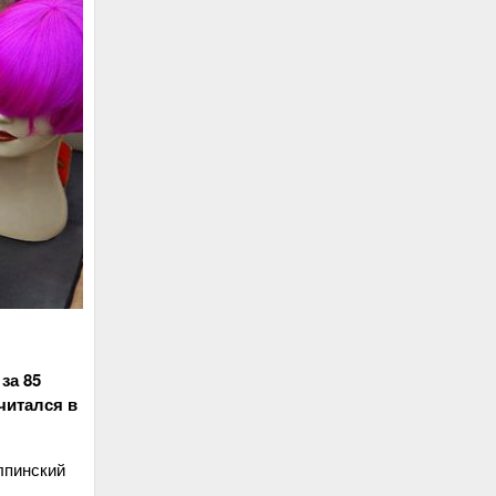
за 85
читался в
лпинский