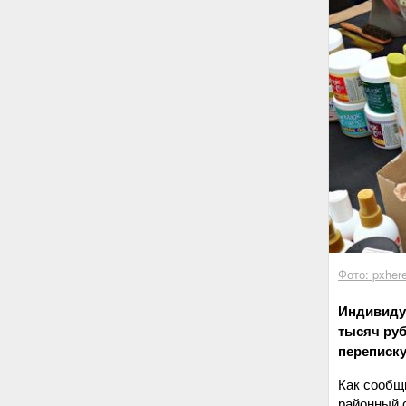
Фото: pxher
Индивиду
тысяч руб
переписку
Как сообщ
районный 