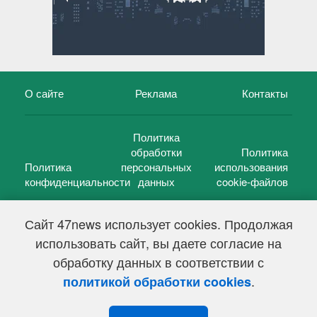
О сайте
Реклама
Контакты
Политика
обработки
Политика
Политика
персональных
использования
конфиденциальности
данных
cookie-файлов
Сайт 47news использует cookies. Продолжая
использовать сайт, вы даете согласие на
©
47 новостей (47 news)
2005 — 2026 г.
обработку данных в соответствии с
Свидетельство о регистрации СМИ Эл № ФС 77-39848, выдано
Федеральной службой по надзору в сфере связи,
.
политикой обработки cookies
информационных технологий и массовых коммуникаций
(Роскомнадзор) от 18 мая 2010г.