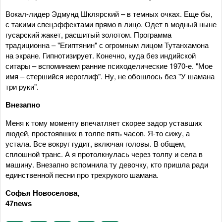
Вокал-лидер Эдмунд Шклярский – в темных очках. Еще бы,
с такими спецэффектами прямо в лицо. Одет в модный ныне
гусарский жакет, расшитый золотом. Программа
традиционна – "Египтянин" с огромным лицом Тутанхамона
на экране. Гипнотизирует. Конечно, куда без индийской
ситары – вспоминаем ранние психоделические 1970-е. "Мое
имя – стершийся иероглиф". Ну, не обошлось без "У шамана
три руки".
Внезапно
Меня к тому моменту впечатляет скорее задор уставших
людей, простоявших в толпе пять часов. Я-то сижу, а
устала. Все вокруг гудит, включая головы. В общем,
сплошной транс. А я протолкнулась через толпу и села в
машину. Внезапно вспомнила ту девочку, кто пришла ради
единственной песни про трехрукого шамана.
Софья Новоселова,
47news