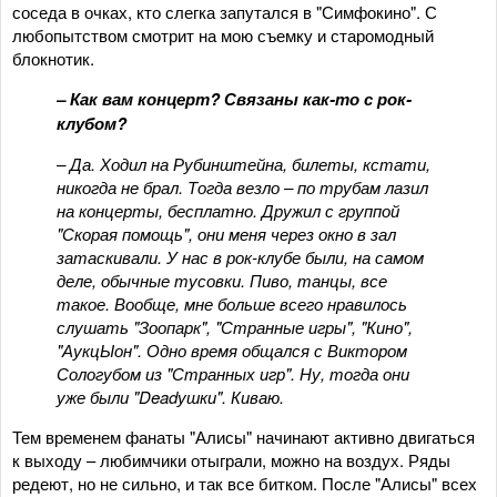
соседа в очках, кто слегка запутался в "Симфокино". С
любопытством смотрит на мою съемку и старомодный
блокнотик.
– Как вам концерт? Связаны как-то с рок-
клубом?
– Да. Ходил на Рубинштейна, билеты, кстати,
никогда не брал. Тогда везло – по трубам лазил
на концерты, бесплатно. Дружил с группой
"Скорая помощь", они меня через окно в зал
затаскивали. У нас в рок-клубе были, на самом
деле, обычные тусовки. Пиво, танцы, все
такое. Вообще, мне больше всего нравилось
слушать "Зоопарк", "Странные игры", "Кино",
"АукцЫон". Одно время общался с Виктором
Сологубом из "Странных игр". Ну, тогда они
уже были "Deadушки". Киваю.
Тем временем фанаты "Алисы" начинают активно двигаться
к выходу – любимчики отыграли, можно на воздух. Ряды
редеют, но не сильно, и так все битком. После "Алисы" всех