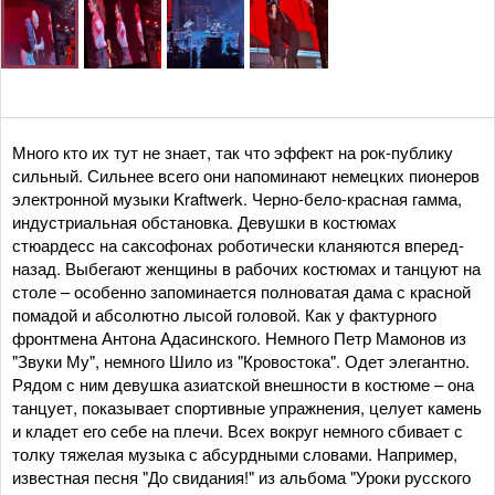
Много кто их тут не знает, так что эффект на рок-публику
сильный. Сильнее всего они напоминают немецких пионеров
электронной музыки Kraftwerk. Черно-бело-красная гамма,
индустриальная обстановка. Девушки в костюмах
стюардесс на саксофонах роботически кланяются вперед-
назад. Выбегают женщины в рабочих костюмах и танцуют на
столе – особенно запоминается полноватая дама с красной
помадой и абсолютно лысой головой. Как у фактурного
фронтмена Антона Адасинского. Немного Петр Мамонов из
"Звуки Му", немного Шило из "Кровостока". Одет элегантно.
Рядом с ним девушка азиатской внешности в костюме – она
танцует, показывает спортивные упражнения, целует камень
и кладет его себе на плечи. Всех вокруг немного сбивает с
толку тяжелая музыка с абсурдными словами. Например,
известная песня "До свидания!" из альбома "Уроки русского