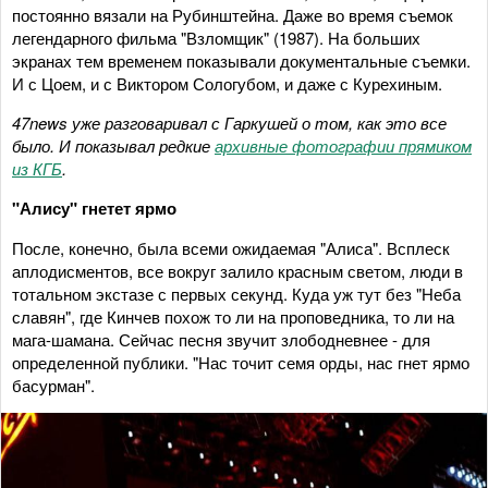
постоянно вязали на Рубинштейна. Даже во время съемок
легендарного фильма "Взломщик" (1987). На больших
экранах тем временем показывали документальные съемки.
И с Цоем, и с Виктором Сологубом, и даже с Курехиным.
47news уже разговаривал с Гаркушей о том, как это все
было. И показывал редкие
архивные фотографии прямиком
из КГБ
.
"Алису" гнетет ярмо
После, конечно, была всеми ожидаемая "Алиса". Всплеск
аплодисментов, все вокруг залило красным светом, люди в
тотальном экстазе с первых секунд. Куда уж тут без "Неба
славян", где Кинчев похож то ли на проповедника, то ли на
мага-шамана. Сейчас песня звучит злободневнее - для
определенной публики. "Нас точит семя орды, нас гнет ярмо
басурман".