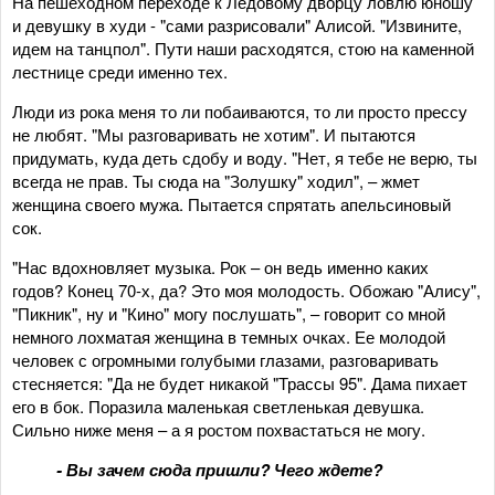
На пешеходном переходе к Ледовому дворцу ловлю юношу
и девушку в худи - "сами разрисовали" Алисой. "Извините,
идем на танцпол". Пути наши расходятся, стою на каменной
лестнице среди именно тех.
Люди из рока меня то ли побаиваются, то ли просто прессу
не любят. "Мы разговаривать не хотим". И пытаются
придумать, куда деть сдобу и воду. "Нет, я тебе не верю, ты
всегда не прав. Ты сюда на "Золушку" ходил", – жмет
женщина своего мужа. Пытается спрятать апельсиновый
сок.
"Нас вдохновляет музыка. Рок – он ведь именно каких
годов? Конец 70-х, да? Это моя молодость. Обожаю "Алису",
"Пикник", ну и "Кино" могу послушать", – говорит со мной
немного лохматая женщина в темных очках. Ее молодой
человек с огромными голубыми глазами, разговаривать
стесняется: "Да не будет никакой "Трассы 95". Дама пихает
его в бок. Поразила маленькая светленькая девушка.
Сильно ниже меня – а я ростом похвастаться не могу.
- Вы зачем сюда пришли? Чего ждете?