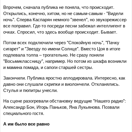
Впрочем, сначала публика не поняла, что происходит.
Открылись, конечно, хитом, но не самым-самым - "Видели
ночь". Сперва Каспарян немного "звенел", но звукорежиссер
все поправил. Где-то посреди песни забежал интеллигент в
очках. Спросил, что здесь вообще происходит. Бывает.
Потом всех подключили через "Спокойную ночь", "Пачку
сигарет" и "Звезду по имени Солнце". Вместо Цоя в итоге
подпевала толпа – трогательно. Не сразу поняли
"Восьмиклассницу", например. Но потом из шкафа возникли
и мамина помада, и сапоги старшей сестры.
Закончили. Публика яростно аплодировала. Интересно, как
давно они слушали скрипки и виолончели. Откланялись.
Стулья и пюпитры унесли.
На сцене разогревали обстановку ведущие "Нашего радио":
Александр Бон, Игорь Паньков, Яна Лукьянова. Позвали
специального гостя.
А им было все равно