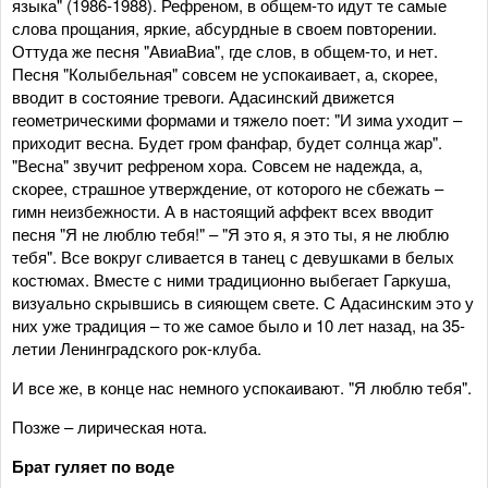
языка" (1986-1988). Рефреном, в общем-то идут те самые
слова прощания, яркие, абсурдные в своем повторении.
Оттуда же песня "АвиаВиа", где слов, в общем-то, и нет.
Песня "Колыбельная" совсем не успокаивает, а, скорее,
вводит в состояние тревоги. Адасинский движется
геометрическими формами и тяжело поет: "И зима уходит –
приходит весна. Будет гром фанфар, будет солнца жар".
"Весна" звучит рефреном хора. Совсем не надежда, а,
скорее, страшное утверждение, от которого не сбежать –
гимн неизбежности. А в настоящий аффект всех вводит
песня "Я не люблю тебя!" – "Я это я, я это ты, я не люблю
тебя". Все вокруг сливается в танец с девушками в белых
костюмах. Вместе с ними традиционно выбегает Гаркуша,
визуально скрывшись в сияющем свете. С Адасинским это у
них уже традиция – то же самое было и 10 лет назад, на 35-
летии Ленинградского рок-клуба.
И все же, в конце нас немного успокаивают. "Я люблю тебя".
Позже – лирическая нота.
Брат гуляет по воде