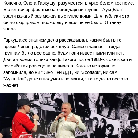
Конечно, Олега Гаркушу, разумеется, в ярко-белом костюме.
В этот вечер фронтмена легендарной группы "АукцЫон"
звали каждый раз между выступлениями. Для публики это
было сюрпризом, поскольку в афише не было. Я тайну
знала.
Гаркуша со знанием дела рассказывал, каким был в то
время Ленинградский рок-клуб. Самое главное – тогда
группам было все равно, будут они известными или нет.
Двигал всеми только кайф. Такого после 1980-х советская и
российская рок-сцена не видела. Кого-то история не
запомнила, но ни "Кино", ни ДДТ, ни "Зоопарк", ни сам
"АукцЫон" даже и подумать не могли, что когда-то все это
жахнет.