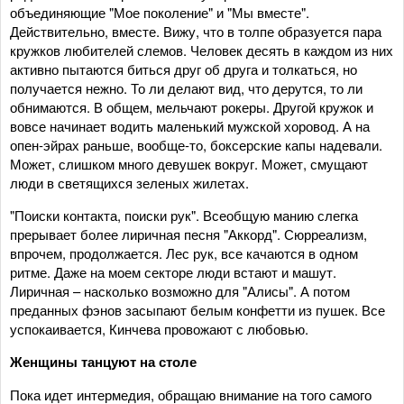
объединяющие "Мое поколение" и "Мы вместе".
Действительно, вместе. Вижу, что в толпе образуется пара
кружков любителей слемов. Человек десять в каждом из них
активно пытаются биться друг об друга и толкаться, но
получается нежно. То ли делают вид, что дерутся, то ли
обнимаются. В общем, мельчают рокеры. Другой кружок и
вовсе начинает водить маленький мужской хоровод. А на
опен-эйрах раньше, вообще-то, боксерские капы надевали.
Может, слишком много девушек вокруг. Может, смущают
люди в светящихся зеленых жилетах.
"Поиски контакта, поиски рук". Всеобщую манию слегка
прерывает более лиричная песня "Аккорд". Сюрреализм,
впрочем, продолжается. Лес рук, все качаются в одном
ритме. Даже на моем секторе люди встают и машут.
Лиричная – насколько возможно для "Алисы". А потом
преданных фэнов засыпают белым конфетти из пушек. Все
успокаивается, Кинчева провожают с любовью.
Женщины танцуют на столе
Пока идет интермедия, обращаю внимание на того самого