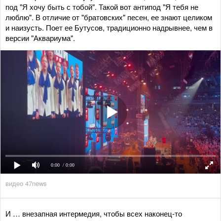
под "Я хочу быть с тобой". Такой вот антипод "Я тебя не
люблю". В отличие от "братовских" песен, ее знают целиком
и наизусть. Поет ее Бутусов, традиционно надрывнее, чем в
версии "Аквариума".
0:00
/ 0:00
видео 47news
И … внезапная интермедия, чтобы всех наконец-то