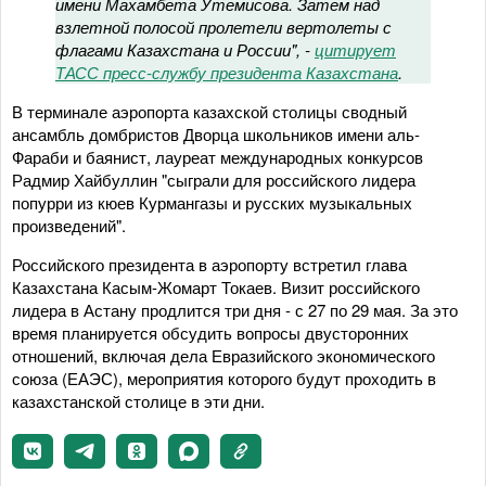
имени Махамбета Утемисова. Затем над
взлетной полосой пролетели вертолеты с
флагами Казахстана и России", -
цитирует
ТАСС пресс-службу президента Казахстана
.
В терминале аэропорта казахской столицы сводный
ансамбль домбристов Дворца школьников имени аль-
Фараби и баянист, лауреат международных конкурсов
Радмир Хайбуллин "сыграли для российского лидера
попурри из кюев Курмангазы и русских музыкальных
произведений".
Российского президента в аэропорту встретил глава
Казахстана Касым-Жомарт Токаев. Визит российского
лидера в Астану продлится три дня - с 27 по 29 мая. За это
время планируется обсудить вопросы двусторонних
отношений, включая дела Евразийского экономического
союза (ЕАЭС), мероприятия которого будут проходить в
казахстанской столице в эти дни.