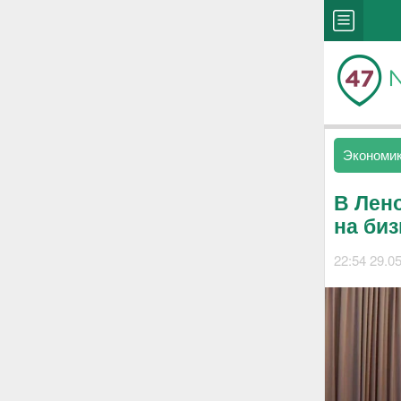
Экономи
В Лен
на би
22:54 29.0