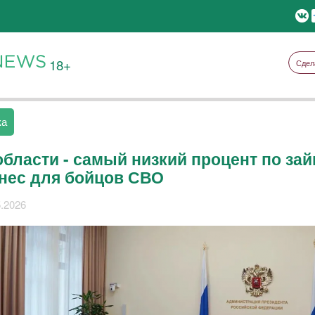
18+
Сдел
ка
области - самый низкий процент по за
знес для бойцов СВО
5.2026