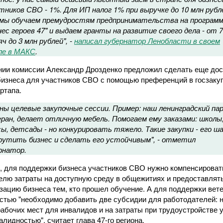
тников СВО - 1%. Для ИП налог 1% при выручке до 10 млн рубл
мы обучаем премудростям предпринимательства на програм
нес героев 47" и выдаем гранты на развитие своего дела - от 
ч до 3 млн рублей", -
написал губернатор Ленобласти в своем
ле в МАКС
.
нии комиссии Александр Дрозденко предложил сделать еще до
бизнеса для участников СВО с помощью преференций в госзакуп
ртапа.
ны целевые закупочные сессии. Пример: наш ленинградский пар
ран, делает отличную мебель. Помогаем ему заказами: школы
ы, детсады - но конкурировать тяжело. Такие закупки - его ш
рутить бизнес и сделать его устойчивым", - отметил
рнатор.
о, для поддержки бизнеса участников СВО нужно компенсироват
елю затраты на доступную среду в общежитиях и предоставлят
зацию бизнеса тем, кто прошел обучение. А для поддержки вет
стью "необходимо добавить две субсидии для работодателей: 
рабочих мест для инвалидов и на затраты при трудоустройстве 
лидностью", считает глава 47-го региона.