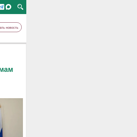
ать новость
ймам