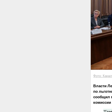
Фото: Кана
Власти Ле
по льготн
сообщил г
комиссии 
"Гла