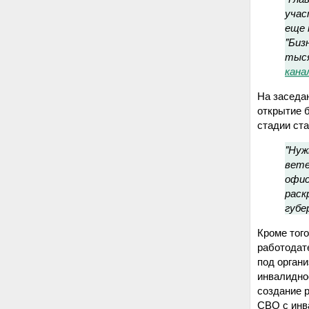
учас
еще 
"Биз
тыся
кана
На заседа
открытие 
стадии ста
"Нуж
вете
офис
раск
губе
Кроме тог
работодат
под органи
инвалидно
создание 
СВО с инва