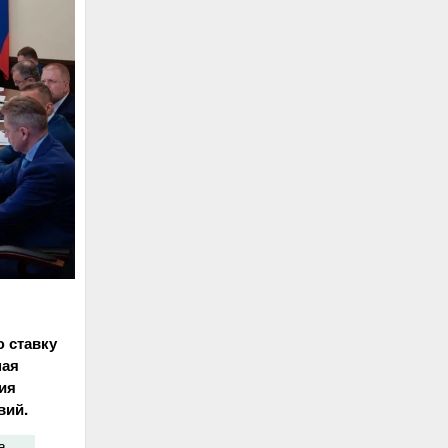
 ставку
мая
ия
вий.
а