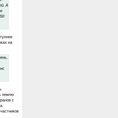
ей. А
ме
750
ступнее
ках на
ень,
,
анс
ь
ь землю
еранов с
на
участников