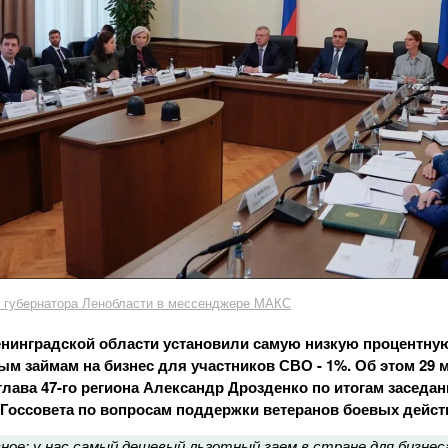
л губернатора Ленобласти в мессенджере МАКС
нинградской области установили самую низкую процентную
ым займам на бизнес для участников СВО - 1%. Об этом 29 
лава 47-го региона Александр Дрозденко по итогам заседан
Госсовета по вопросам поддержки ветеранов боевых дейст
вное: у нас самый дешевый льготный заем в стране для бизнес