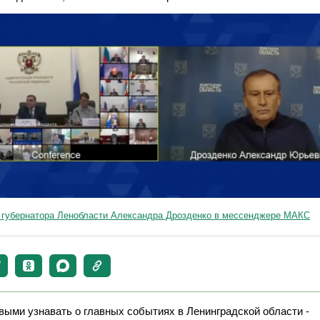
л губернатора Ленобласти Александра Дрозденко в мессенджере МАКС
выми узнавать о главных событиях в Ленинградской области -