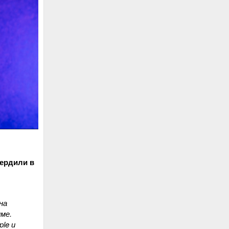
вердили в
на
ме.
le и