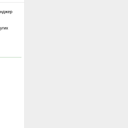
енджер
угих