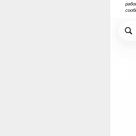
рабо
сооб