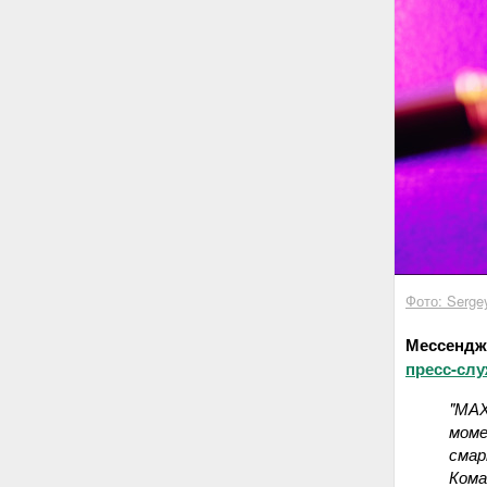
Фото: Sergey
Мессендже
пресс-слу
"МАХ
моме
смар
Кома