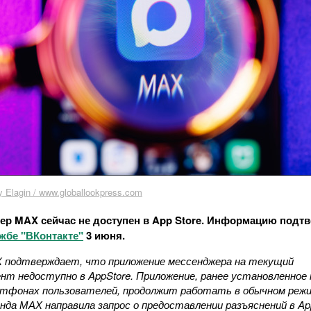
 Elagin / www.globallookpress.com
р MAX сейчас не доступен в App Store. Информацию подт
жбе "ВКонтакте"
3 июня.
 подтверждает, что приложение мессенджера на текущий
нт недоступно в AppStore. Приложение, ранее установленное 
тфонах пользователей, продолжит работать в обычном режи
нда МАХ направила запрос о предоставлении разъяснений в App