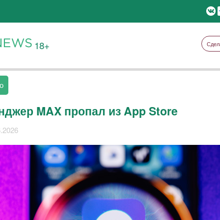
18+
Сдел
о
нджер MAX пропал из App Store
6.2026