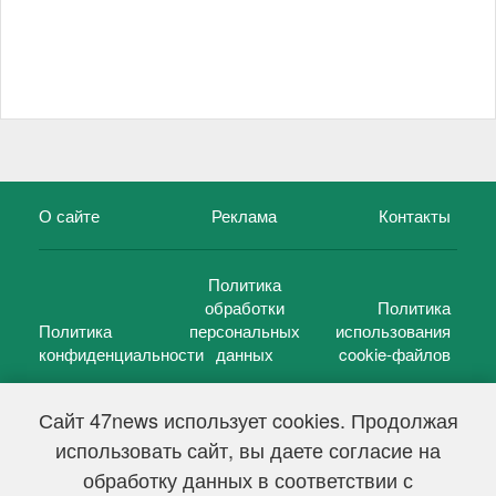
О сайте
Реклама
Контакты
Политика
обработки
Политика
Политика
персональных
использования
конфиденциальности
данных
cookie-файлов
Сайт 47news использует cookies. Продолжая
использовать сайт, вы даете согласие на
©
47 новостей (47 news)
2005 — 2026 г.
обработку данных в соответствии с
Свидетельство о регистрации СМИ Эл № ФС 77-39848, выдано