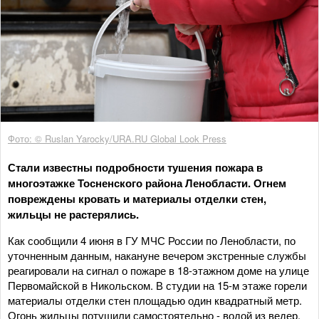
Фото: © Ruslan Yarocky/URA.RU Global Look Press
Стали известны подробности тушения пожара в
многоэтажке Тосненского района Ленобласти. Огнем
повреждены кровать и материалы отделки стен,
жильцы не растерялись.
Как сообщили 4 июня в ГУ МЧС России по Ленобласти, по
уточненным данным, накануне вечером экстренные службы
реагировали на сигнал о пожаре в 18-этажном доме на улице
Первомайской в Никольском. В студии на 15-м этаже горели
материалы отделки стен площадью один квадратный метр.
Огонь жильцы потушили самостоятельно - водой из ведер.