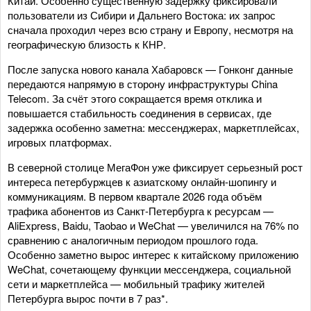
Китай. Особенно существенную задержку фиксировали
пользователи из Сибири и Дальнего Востока: их запрос
сначала проходил через всю страну и Европу, несмотря на
географическую близость к КНР.
После запуска нового канала Хабаровск — Гонконг данные
передаются напрямую в сторону инфраструктуры China
Telecom. За счёт этого сокращается время отклика и
повышается стабильность соединения в сервисах, где
задержка особенно заметна: мессенджерах, маркетплейсах,
игровых платформах.
В северной столице МегаФон уже фиксирует серьезный рост
интереса петербуржцев к азиатскому онлайн-шопингу и
коммуникациям. В первом квартале 2026 года объём
трафика абонентов из Санкт-Петербурга к ресурсам —
AliExpress, Baidu, Taobao и WeChat — увеличился на 76% по
сравнению с аналогичным периодом прошлого года.
Особенно заметно вырос интерес к китайскому приложению
WeChat, сочетающему функции мессенджера, социальной
сети и маркетплейса — мобильный трафику жителей
Петербурга вырос почти в 7 раз*.