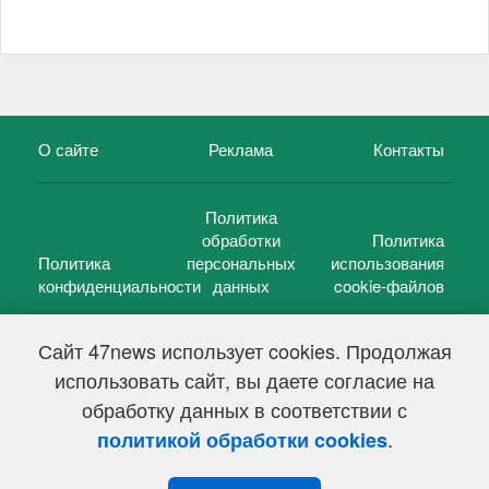
О сайте
Реклама
Контакты
Политика
обработки
Политика
Политика
персональных
использования
конфиденциальности
данных
cookie-файлов
Сайт 47news использует cookies. Продолжая
использовать сайт, вы даете согласие на
©
47 новостей (47 news)
2005 — 2026 г.
обработку данных в соответствии с
Свидетельство о регистрации СМИ Эл № ФС 77-39848, выдано
Федеральной службой по надзору в сфере связи,
.
политикой обработки cookies
информационных технологий и массовых коммуникаций
(Роскомнадзор) от 18 мая 2010г.