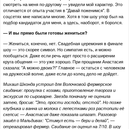
смотреть на меня по‑другому — увидели мой характер. Это
отличается от опыта участия в "Давай поженимся". В
соцсетях мне написали многие. Хотя в том шоу упор был на
подбор кандидаток для меня, а здесь, наоборот, я боролся.
— И вы прямо были готовы жениться?
— Жениться, конечно, нет. Свадебная церемония в финале
шоу — это скорее символ. Но симпатия есть, и можно
пообщаться. Даже если речь идет просто о расширении
круга общения — это уже хорошо. При прощании Анастасия
сказала: "А можно двоих?!" Главное — остаться с человеком
на дружеской волне, даже если до колец дело не дойдет.
Михаил Шконда устроил для Волочковой фермерское
свидание: прогулка с козами, приготовление творога и
экскурсия по сыроварне. Звезда поначалу не оценила
затею, бросив: "Это, прости господи, отстой". Но позже
клубника и ванна из молока с лепестками роз растопили её
скепсис — Анастасия даже показала шпагат. Разговор
зашёл о Мальдивах: "Стимул есть — бери и делай", —
отреагировал фермер. Свидание он оценил на 7/10. В шоу