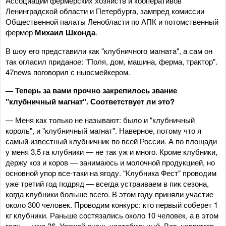
Ассоциации фермерских хозяйств и кооперативов
Ленинградской области и Петербурга, зампред комиссии
Общественной палаты Ленобласти по АПК и потомственный
фермер
Михаил Шконда
.
В шоу его представили как "клубничного магната", а сам он
так огласил приданое: "Поля, дом, машина, ферма, трактор".
47news поговорил с ньюсмейкером.
— Теперь за вами прочно закрепилось звание
"клубничный магнат". Соответствует ли это?
— Меня как только не называют: было и "клубничный
король", и "клубничный магнат". Наверное, потому что я
самый известный клубничник по всей России. А по площади
у меня 3,5 га клубники — не так уж и много. Кроме клубники,
держу коз и коров — занимаюсь и молочной продукцией, но
основной упор все‑таки на ягоду. "Клубника Фест" проводим
уже третий год подряд — всегда устраиваем в пик сезона,
когда клубники больше всего. В этом году приняли участие
около 300 человек. Проводим конкурс: кто первый соберет 1
кг клубники. Раньше состязались около 10 человек, а в этом
году — уже 36. Урожай очень нестабильный. Вот, например,