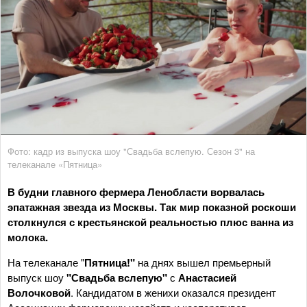
Фото: кадр из выпуска шоу "Свадьба вслепую. Сезон 3" на
телеканале «Пятница»
В будни главного фермера Ленобласти ворвалась
эпатажная звезда из Москвы. Так мир показной роскоши
столкнулся с крестьянской реальностью плюс ванна из
молока.
На телеканале "
Пятница!"
на днях вышел премьерный
выпуск шоу
"Свадьба вслепую"
с
Анастасией
Волочковой
. Кандидатом в женихи оказался президент