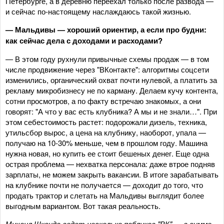
Петербурге, а в деревню переехал только после развода —
и сейчас по‑настоящему наслаждаюсь такой жизнью.
— Мальдивы — хороший ориентир, а если про будни:
как сейчас дела с доходами и расходами?
— В этом году рухнули привычные схемы продаж — в том
числе продвижение через "ВКонтакте": алгоритмы соцсети
изменились, органический охват почти нулевой, а платить за
рекламу микробизнесу не по карману. Делаем кучу контента,
сотни просмотров, а по факту встречаю знакомых, а они
говорят: "А что у вас есть клубника? А мы и не знали…". При
этом себестоимость растет: подорожали дизель, техника,
утильсбор вырос, а цена на клубнику, наоборот, упала —
получаю на 10-30% меньше, чем в прошлом году. Машина
нужна новая, но купить ее стоит бешеных денег. Еще одна
острая проблема — нехватка персонала: даже втрое подняв
зарплаты, не можем закрыть вакансии. В итоге зарабатывать
на клубнике почти не получается — доходит до того, что
продать трактор и слетать на Мальдивы выглядит более
выгодным вариантом. Вот такая реальность.
Михаил Шконда ведет несколько пабликов "ВК" — в сумме