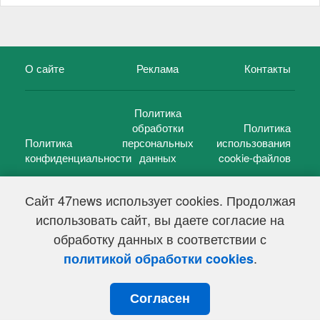
О сайте
Реклама
Контакты
Политика
обработки
Политика
Политика
персональных
использования
конфиденциальности
данных
cookie-файлов
Сайт 47news использует cookies. Продолжая
использовать сайт, вы даете согласие на
©
47 новостей (47 news)
2005 — 2026 г.
обработку данных в соответствии с
Свидетельство о регистрации СМИ Эл № ФС 77-39848, выдано
Федеральной службой по надзору в сфере связи,
.
политикой обработки cookies
информационных технологий и массовых коммуникаций
(Роскомнадзор) от 18 мая 2010г.
Согласен