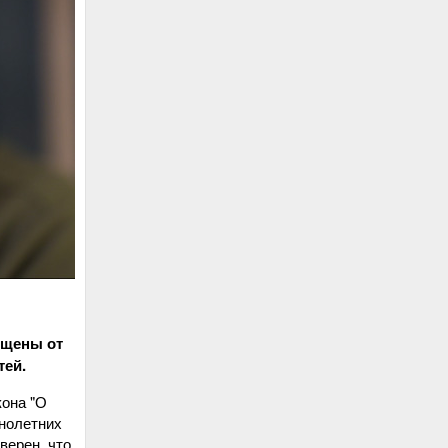
ищены от
тей.
кона "О
нолетних
верен, что