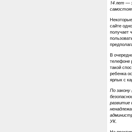
14 лет — 
самостоят
Некоторые
сайте одно
получает 
пользовать
предполага
В очередн
телефоне р
такой спос
ребенка о
ярлык с ка
По закону
безопасно
развитие 
ненадлежа
администр
УК.
На практи