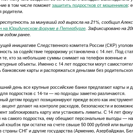
ние в том числе поможет
защитить подростков от мошенников
: 
 родители.
реступность за минувший год выросла на 21%, сообщил Алек
 на Юридическом форуме в Петербурге
. Зафиксировано на 20
м годом ранее.
ущей инициативе Следственного комитета России (СКР) уголов
ность за содействие терроризму установлена с 14 лет. Под ста
и те, кто за небольшие суммы снимает на телефон военные и
ктурные объекты. Именно с 14 лет подростки могут самостояте
 банковские карты и распоряжаться деньгами без родительског
яшний день все крупные российские банки предлагают карты и д
и для подростков с 14-ти — но подходы заметно различаются.
ный детям продукт позиционируют прежде всего как инструмент
 акцент делают на контроле расходов, безопасности и возможн
ент заблокировать карту или установить лимиты. С 14 лет фоку
 на самого подростка, ему обещают персональные выгоды — на
й кэшбэк при остатке на счете свыше 50 000 рублей или выгод
в страны СНГ и другие государства (Армению, Азербайджан, Бе