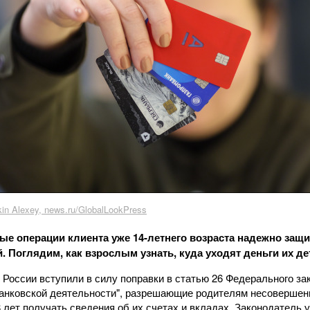
in Alexey, news.ru/GlobalLookPress
е операции клиента уже 14-летнего возраста надежно защ
. Поглядим, как взрослым узнать, куда уходят деньги их де
 России вступили в силу поправки в статью 26 Федерального за
банковской деятельности", разрешающие родителям несовершен
8 лет получать сведения об их счетах и вкладах. Законодатель у