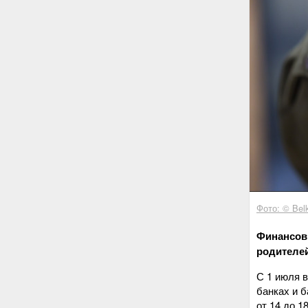
Фото: © Belk
Финансовы
родителей
С 1 июля в
банках и 
от 14 до 1