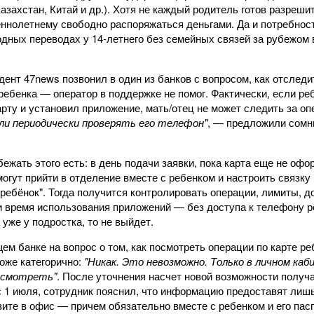
азахстан, Китай и др.). Хотя не каждый родитель готов разреши
ннолетнему свободно распоряжаться деньгами. Да и потребност
дных переводах у 14‑летнего без семейных связей за рубежом
ент 47news позвонил в один из банков с вопросом, как отследи
ребенка — оператор в поддержке не помог. Фактически, если ре
рту и установил приложение, мать/отец не может следить за оп
сли периодически проверять его телефон"
, — предложили сом
ежать этого есть: в день подачи заявки, пока карта еще не офо
огут прийти в отделение вместе с ребенком и настроить связку
ребёнок". Тогда получится контролировать операции, лимиты, д
и время использования приложений — без доступа к телефону р
 уже у подростка, то не выйдет.
м банке на вопрос о том, как посмотреть операции по карте ре
оже категорично:
"Никак. Это невозможно. Только в личном каб
осмотреть"
. После уточнения насчет новой возможности получ
с 1 июля, сотрудник пояснил, что информацию предоставят лиш
зите в офис — причем обязательно вместе с ребенком и его пас