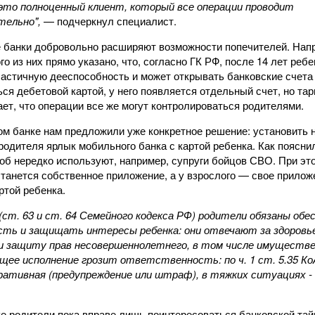
это полноценный клиент, который все операции проводит
ельно",
— подчеркнул специалист.
 банки добровольно расширяют возможности попечителей. Напр
го из них прямо указано, что, согласно ГК РФ, после 14 лет ребе
частичную дееспособность и может открывать банковские счета
ся дебетовой картой, у него появляется отдельный счет, но та
ет, что операции все же могут контролироваться родителями.
ом банке нам предложили уже конкретное решение: установить 
одителя ярлык мобильного банка с картой ребенка. Как поясни
об нередко используют, например, супруги бойцов СВО. При эт
станется собственное приложение, а у взрослого — свое прило
ртой ребенка.
 (ст. 63 и ст. 64 Семейного кодекса РФ) родители обязаны об
сть и защищать интересы ребенка: они отвечают за здоровь
и защиту прав несовершеннолетнего, в том числе имуществе
щее исполнение грозит ответственность: по ч. 1 ст. 5.35 К
ативная (предупреждение или штраф), в тяжких ситуациях - 
ке родители пока вправе лишь поинтересоваться банковской тай