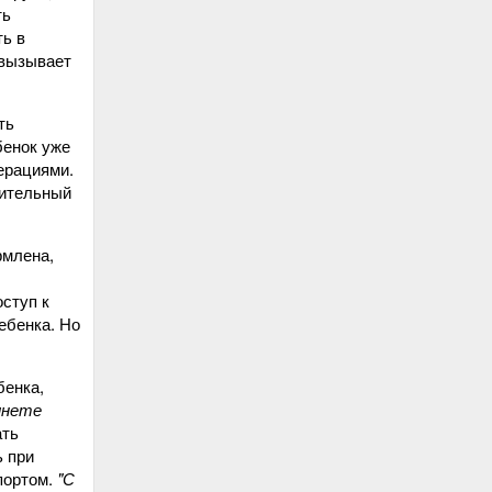
ть
ь в
 вызывает
ть
бенок уже
ерациями.
нительный
рмлена,
оступ к
ебенка. Но
бенка,
инете
ать
ь при
портом.
"С