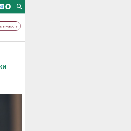
ать новость
ки