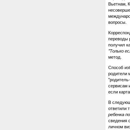
Вьетнам, К
несоверше
междунаро
вопросы.
Корреспонд
переводы 
получил ка
"Только е
метод.
Способ изб
родители м
"родитель‑
сервисам 
если карта
В следующе
ответили т
ребенка п
сведения 
личном ви