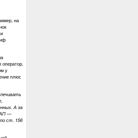
имер, на
нок
 и
риф
на
л оператор,
ом у
жение плюс
еспечивать
е,
нных. А за
оАП —
по ст. 156
ной.