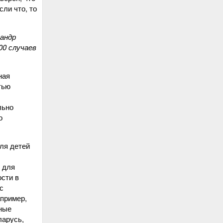
если что, то
сандр
00 случаев
ная
тью
льно
о
ля детей
 для
ости в
с
пример,
ные
ларусь,