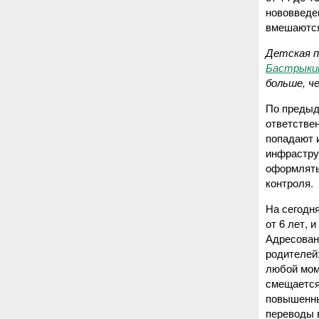
нововведе
вмешаются
Детская п
Бастрыкин
больше, че
По предыд
ответствен
попадают 
инфрастру
оформлять
контроля.
На сегодн
от 6 лет, 
Адресован
родителей:
любой мом
смещается
повышенны
переводы 