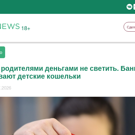
18+
Сдел
о
 родителями деньгами не светить. Бан
вают детские кошельки
7.2026