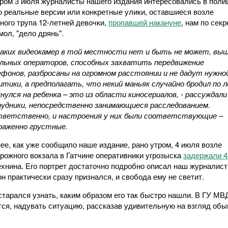
ером 3 июля журналисты нашего издания интересовались в полиц
о реальные версии или конкретные улики, оставшиеся возле
ного трупа 12-летней девочки,
пропавшей накануне
, нам по секр
мол, "дело дрянь".
каких видеокамер в той местности нет и быть не может, вы
льных операторов, способных захватить передвижение
фонов, разбросаны на огромном расстоянии и не дадут нужно
итики, а предполагать, что некий маньяк случайно бродил по л
нулся на ребенка – это из области киносериалов, - рассуждали
удники, непосредственно занимающиеся расследованием.
ветственно, и настроения у них были соответствующие –
раженно грустные.
ее, как уже сообщило наше издание, рано утром, 4 июля возле
рожного вокзала в Гатчине оперативники угрозыска
задержали 4
хнина. Его портрет достаточно подробно описал наш журналист
он практически сразу признался, и свобода ему не светит.
тарался узнать, каким образом его так быстро нашли. В ГУ МВД
тся, надувать ситуацию, рассказав удивительную на взгляд об