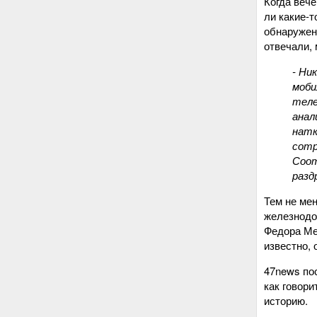
Когда веч
ли какие-т
обнаружен
отвечали, 
- Ни
моби
теле
анал
натк
сотр
Соот
разд
Тем не мен
железнодо
Федора Ме
известно, 
47news пос
как говори
историю.