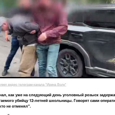
screen видео телеграм-канала "Ирина Волк"
нал, как уже на следующий день уголовный розыск задерж
аемого убийцу 12-летней школьницы. Говорят сами операт
кто не отменял".