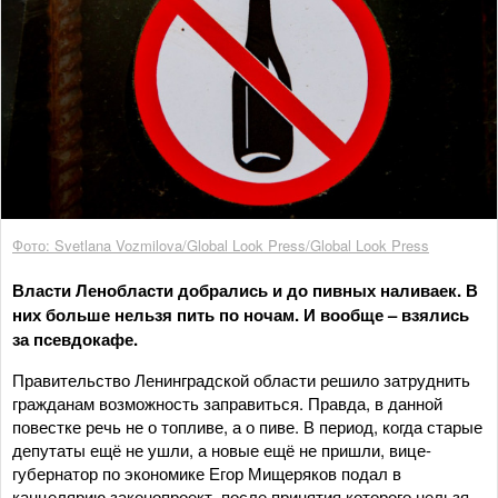
Фото: Svetlana Vozmilova/Global Look Press/Global Look Press
Власти Ленобласти добрались и до пивных наливаек. В
них больше нельзя пить по ночам. И вообще – взялись
за псевдокафе.
Правительство Ленинградской области решило затруднить
гражданам возможность заправиться. Правда, в данной
повестке речь не о топливе, а о пиве. В период, когда старые
депутаты ещё не ушли, а новые ещё не пришли, вице-
губернатор по экономике Егор Мищеряков подал в
канцелярию законопроект, после принятия которого нельзя