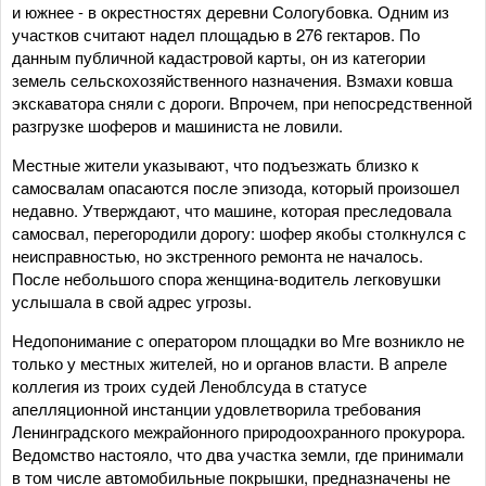
и южнее - в окрестностях деревни Сологубовка. Одним из
участков считают надел площадью в 276 гектаров. По
данным публичной кадастровой карты, он из категории
земель сельскохозяйственного назначения. Взмахи ковша
экскаватора сняли с дороги. Впрочем, при непосредственной
разгрузке шоферов и машиниста не ловили.
Местные жители указывают, что подъезжать близко к
самосвалам опасаются после эпизода, который произошел
недавно. Утверждают, что машине, которая преследовала
самосвал, перегородили дорогу: шофер якобы столкнулся с
неисправностью, но экстренного ремонта не началось.
После небольшого спора женщина-водитель легковушки
услышала в свой адрес угрозы.
Недопонимание с оператором площадки во Мге возникло не
только у местных жителей, но и органов власти. В апреле
коллегия из троих судей Леноблсуда в статусе
апелляционной инстанции удовлетворила требования
Ленинградского межрайонного природоохранного прокурора.
Ведомство настояло, что два участка земли, где принимали
в том числе автомобильные покрышки, предназначены не