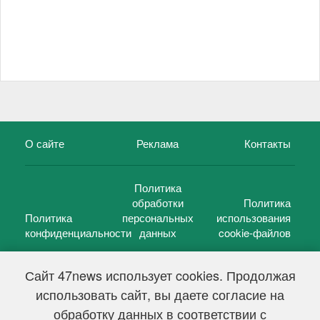
О сайте
Реклама
Контакты
Политика
обработки
Политика
Политика
персональных
использования
конфиденциальности
данных
cookie-файлов
Сайт 47news использует cookies. Продолжая
использовать сайт, вы даете согласие на
©
47 новостей (47 news)
2005 — 2026 г.
обработку данных в соответствии с
Свидетельство о регистрации СМИ Эл № ФС 77-39848, выдано