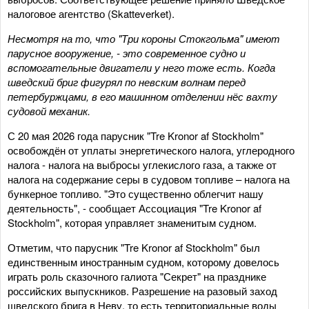
налоговое агентство (Skatteverket).
Несмотря на то, что "Три короны Стокгольма" имеют
парусное вооружение, - это современное судно и
вспомогательные двигатели у него тоже есть. Когда
шведский бриг фигурял по невским волнам перед
петербуржцами, в его машинном отделении нёс вахту
судовой механик.
С 20 мая 2026 года парусник "Tre Kronor af Stockholm"
освобождён от уплаты энергетического налога, углеродного
налога - налога на выбросы углекислого газа, а также от
налога на содержание серы в судовом топливе – налога на
бункерное топливо. "Это существенно облегчит нашу
деятельность", - сообщает Ассоциация "Tre Kronor af
Stockholm", которая управляет знаменитым судном.
Отметим, что парусник "Tre Kronor af Stockholm" был
единственным иностранным судном, которому довелось
играть роль сказочного галиота "Секрет" на празднике
российских выпускников. Разрешение на разовый заход
шведского брига в Неву, то есть территориальные воды