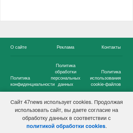
О сайте
Реклама
Контакты
Политика
обработки
Политика
Политика
персональных
использования
конфиденциальности
данных
cookie-файлов
Сайт 47news использует cookies. Продолжая
использовать сайт, вы даете согласие на
©
47 новостей (47 news)
2005 — 2026 г.
обработку данных в соответствии с
Свидетельство о регистрации СМИ Эл № ФС 77-39848, выдано
Федеральной службой по надзору в сфере связи,
.
политикой обработки cookies
информационных технологий и массовых коммуникаций