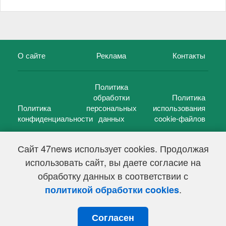
О сайте
Реклама
Контакты
Политика
обработки
Политика
Политика
персональных
использования
конфиденциальности
данных
cookie-файлов
Сайт 47news использует cookies. Продолжая
использовать сайт, вы даете согласие на
©
47 новостей (47 news)
2005 — 2026 г.
обработку данных в соответствии с
Свидетельство о регистрации СМИ Эл № ФС 77-39848, выдано
Федеральной службой по надзору в сфере связи,
.
политикой обработки cookies
информационных технологий и массовых коммуникаций
(Роскомнадзор) от 18 мая 2010г.
Согласен