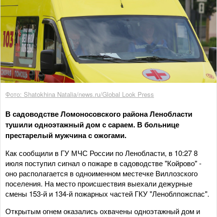
Фото: Shatokhina Natalia/news.ru/Global Look Press
В садоводстве Ломоносовского района Ленобласти
тушили одноэтажный дом с сараем. В больнице
престарелый мужчина с ожогами.
Как сообщили в ГУ МЧС России по Ленобласти, в 10:27 8
июля поступил сигнал о пожаре в садоводстве "Койрово" -
оно располагается в одноименном местечке Виллозского
поселения. На место происшествия выехали дежурные
смены 153-й и 134-й пожарных частей ГКУ "Леноблпожспас".
Открытым огнем оказались охвачены одноэтажный дом и