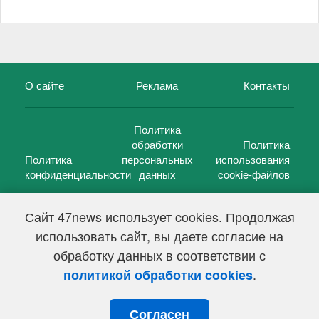
О сайте
Реклама
Контакты
Политика
обработки
Политика
Политика
персональных
использования
конфиденциальности
данных
cookie-файлов
Сайт 47news использует cookies. Продолжая
использовать сайт, вы даете согласие на
©
47 новостей (47 news)
2005 — 2026 г.
обработку данных в соответствии с
Свидетельство о регистрации СМИ Эл № ФС 77-39848, выдано
Федеральной службой по надзору в сфере связи,
.
политикой обработки cookies
информационных технологий и массовых коммуникаций
(Роскомнадзор) от 18 мая 2010г.
Согласен