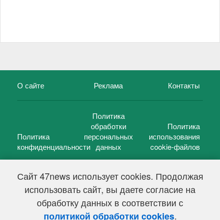
О сайте
Реклама
Контакты
Политика
обработки
Политика
Политика
персональных
использования
конфиденциальности
данных
cookie-файлов
Сайт 47news использует cookies. Продолжая
использовать сайт, вы даете согласие на
©
47 новостей (47 news)
2005 — 2026 г.
обработку данных в соответствии с
Свидетельство о регистрации СМИ Эл № ФС 77-39848, выдано
Федеральной службой по надзору в сфере связи,
.
политикой обработки cookies