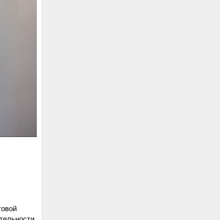
товой
ятельности