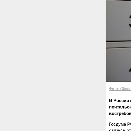
Фото: Oksan
В России 
почтальо
востребов
Госдума РФ
связи" и 