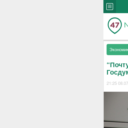
Экономи
“Почту
Госду
21:25 08.0