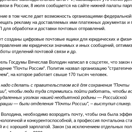
вязи в России, 8 июля сообщается на сайте нижней палаты пар
ние в том числе дает возможность организациями федеральной
мещать рекламу на доставляемых ими платежных документах и 
П для обработки и доставки почтовых отправлений.
ут созданы цифровые почтовые ящики для юридических и физи
аправления им юридически значимых и иных сообщений, оптими
боты отделений почтовой связи и др.
ель Госдумы Вячеслав Володин написал в соцсетях, что закон 
дение "Почты России". Политик назвал организацию "стратегич
ем", на которое работает свыше 170 тысяч человек.
 надо сделать с правительством всё для сохранения "Почты
ии", чтобы люди туда стремились пойти работать, чтобы в
 удаленных уголках нашей необъятной родины — Российской
рации — были отделения "Почты России", – выступил спикер.
 Володина, необходимо возродить почту, чтобы она была эффе
нологичной и конкурентоспособной, а профессия почтальона ст
й и с хорошей зарплатой. Закон (за исключением отдельных по