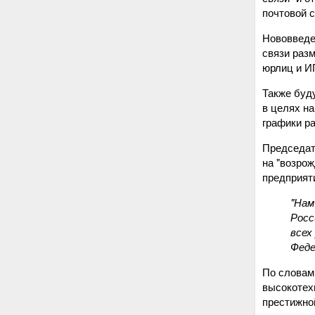
почтовой с
Нововведе
связи раз
юрлиц и И
Также буд
в целях н
графики ра
Председат
на "возрож
предприяти
"Нам
Росс
всех
Феде
По словам
высокотех
престижно