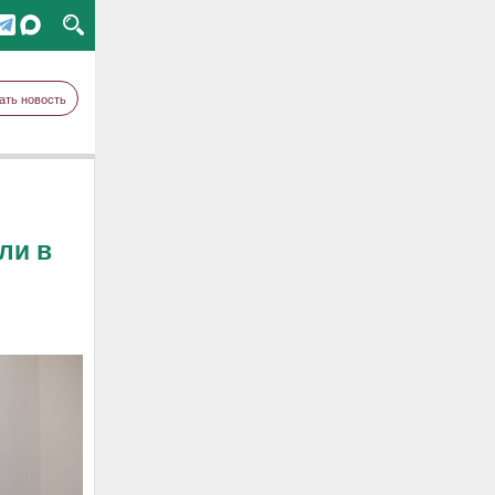
ать новость
ли в