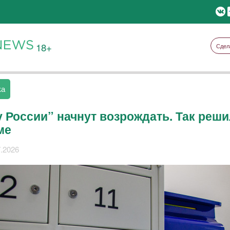
18+
Сдел
ка
 России” начнут возрождать. Так реши
ме
7.2026