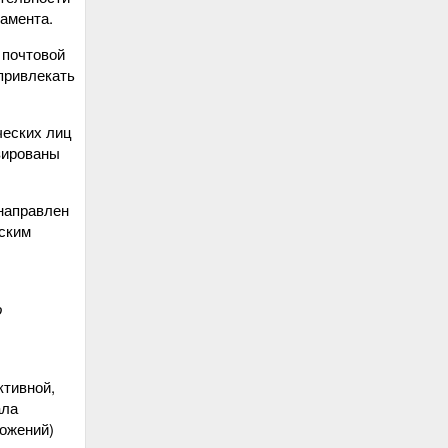
ламента.
 почтовой
привлекать
ческих лиц
зированы
направлен
еским
о
ктивной,
ала
ложений)