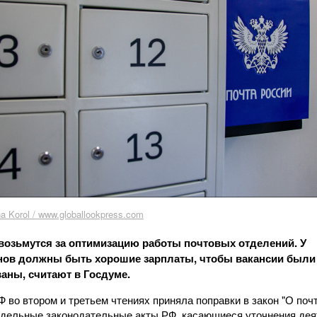
a Korol / www.globallookpress.com
возьмутся за оптимизацию работы почтовых отделений. У
нов должны быть хорошие зарплаты, чтобы вакансии были
аны, считают в Госдуме.
 во втором и третьем чтениях приняла поправки в закон "О поч
отдельные законодательные акты РФ, касающиеся уточнения де