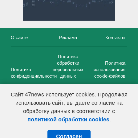
О сайте
Реклама
Контакты
Политика
обработки
Политика
Политика
персональных
использования
конфиденциальности
данных
cookie-файлов
Сайт 47news использует cookies. Продолжая
использовать сайт, вы даете согласие на
©
47 новостей (47 news)
2005 — 2026 г.
обработку данных в соответствии с
Свидетельство о регистрации СМИ Эл № ФС 77-39848, выдано
Федеральной службой по надзору в сфере связи,
.
политикой обработки cookies
информационных технологий и массовых коммуникаций
(Роскомнадзор) от 18 мая 2010г.
Согласен