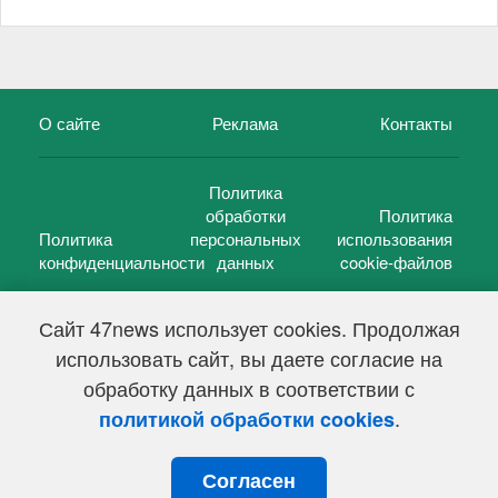
О сайте
Реклама
Контакты
Политика
обработки
Политика
Политика
персональных
использования
конфиденциальности
данных
cookie-файлов
Сайт 47news использует cookies. Продолжая
использовать сайт, вы даете согласие на
©
47 новостей (47 news)
2005 — 2026 г.
обработку данных в соответствии с
Свидетельство о регистрации СМИ Эл № ФС 77-39848, выдано
Федеральной службой по надзору в сфере связи,
.
политикой обработки cookies
информационных технологий и массовых коммуникаций
(Роскомнадзор) от 18 мая 2010г.
Согласен