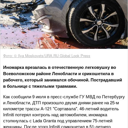
Фото: © Ilya Moskovets/URA.RU Global Look Press
Иномарка врезалась в отечественную легковушку во
Всеволожском районе Ленобласти и срикошетила в
рабочего, который занимался обочиной. Пострадавший
в больнице с тяжелыми травмами.
Как сообщили 9 июля в пресс-службе ГУ МВД по Петербургу
и Ленобласти, ДТП произошло двумя днями ранее на 25-м
километре трассы А-121 "Сортавала". 46-летний водитель
Infiniti потерял контроль над автомобилем, иномарка
столкнулась с Lada Granta под управлением 75-летней
женщины. После этого Infiniti срикошетил в 51-летнего